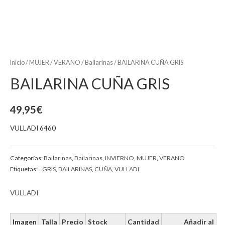
Inicio
/
MUJER
/
VERANO
/
Bailarinas
/ BAILARINA CUÑA GRIS
BAILARINA CUÑA GRIS
49,95
€
VULLADI 6460
Categorías:
Bailarinas
,
Bailarinas
,
INVIERNO
,
MUJER
,
VERANO
Etiquetas:
_ GRIS
,
BAILARINAS
,
CUÑA
,
VULLADI
VULLADI
Imagen
Talla
Precio
Stock
Cantidad
Añadir al