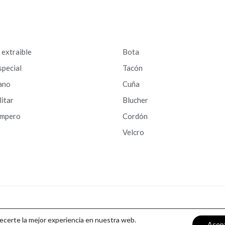
a extraible
Bota
special
Tacón
ano
Cuña
litar
Blucher
ampero
Cordón
Velcro
recerte la mejor experiencia en nuestra web.
Acep