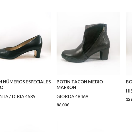
N NÚMEROS ESPECIALES
BOTIN TACON MEDIO
BO
RO
MARRON
HI
TA / DIBIA 4589
GIORDA 48469
129
€
86,00
€