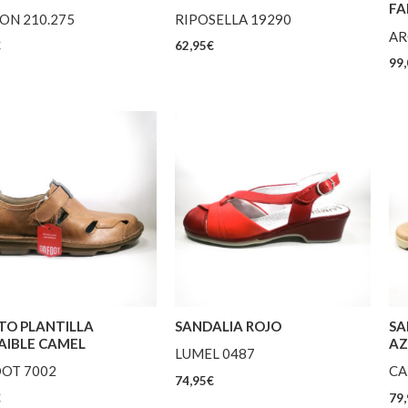
FA
ON 210.275
RIPOSELLA 19290
AR
€
62,95
€
99,
TO PLANTILLA
SANDALIA ROJO
SA
AIBLE CAMEL
AZ
LUMEL 0487
OT 7002
CA
74,95
€
€
79,