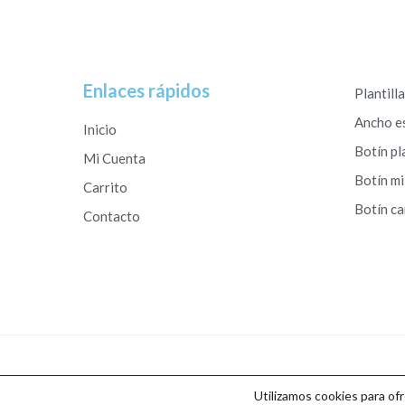
Enlaces rápidos
Plantill
Ancho e
Inicio
Botín pl
Mi Cuenta
Botín mi
Carrito
Botín c
Contacto
Copyright © 2026 Calzados Roberto Studio
Utilizamos cookies para of