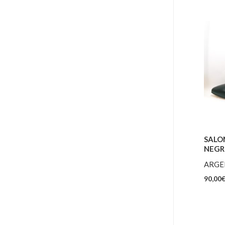
SALO
NEG
ARGEN
90,00