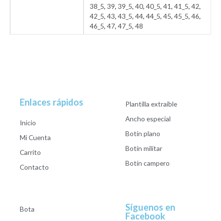
38_5
,
39
,
39_5
,
40
,
40_5
,
41
,
41_5
,
42
,
42_5
,
43
,
43_5
,
44
,
44_5
,
45
,
45_5
,
46
,
46_5
,
47
,
47_5
,
48
Enlaces rápidos
Plantilla extraible
Ancho especial
Inicio
Botín plano
Mi Cuenta
Botín militar
Carrito
Botín campero
Contacto
Síguenos en
Bota
Facebook