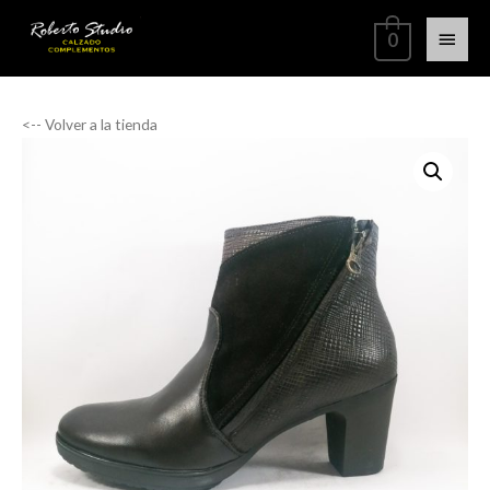
0
<-- Volver a la tienda