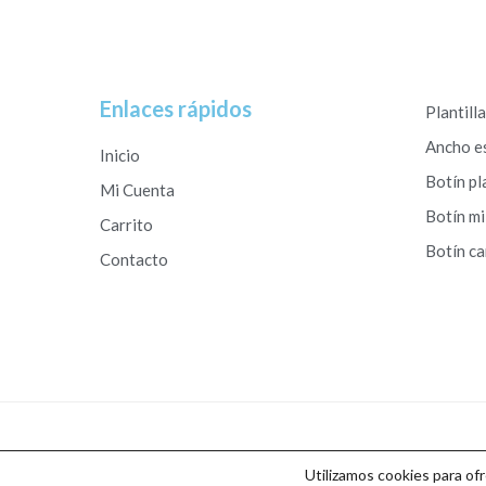
Enlaces rápidos
Plantill
Ancho e
Inicio
Botín pl
Mi Cuenta
Botín mi
Carrito
Botín c
Contacto
Copyright © 2026 Calzados Roberto Studio
Utilizamos cookies para of