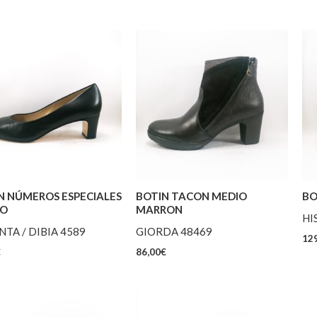
N NÚMEROS ESPECIALES
BOTIN TACON MEDIO
BO
RO
MARRON
HI
TA / DIBIA 4589
GIORDA 48469
129
€
86,00
€