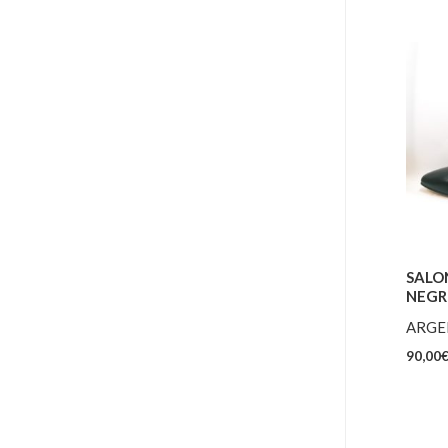
SALO
NEG
ARGEN
90,00