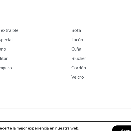
a extraible
Bota
special
Tacón
ano
Cuña
litar
Blucher
ampero
Cordón
Velcro
recerte la mejor experiencia en nuestra web.
Acep