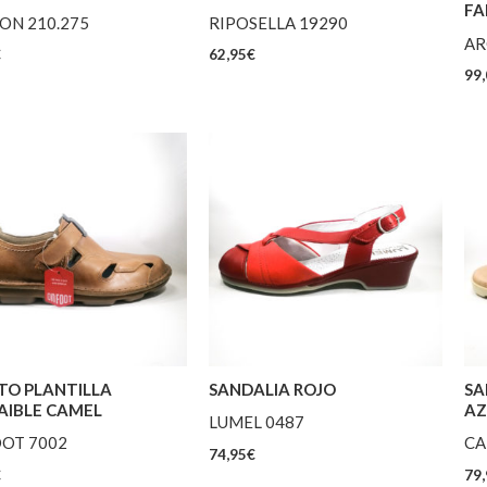
FA
ON 210.275
RIPOSELLA 19290
AR
€
62,95
€
99,
TO PLANTILLA
SANDALIA ROJO
SA
AIBLE CAMEL
AZ
LUMEL 0487
OT 7002
CA
74,95
€
€
79,