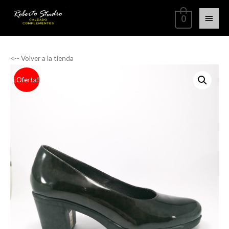
0
<-- Volver a la tienda
¡Oferta!