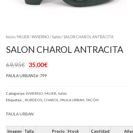
Inicio
/
MUJER
/
INVIERNO
/
Salón
/ SALON CHAROL ANTRACITA
SALON CHAROL ANTRACITA
69,95
€
35,00
€
PAULA URBAN16-799
Categorías:
INVIERNO
,
MUJER
,
Salón
Etiquetas:
_ BURDEOS
,
CHAROL
,
PAULA URBAN
,
TACÓN
PAULA URBAN
Imagen
Talla
Precio
Stock
Cantidad
Añad