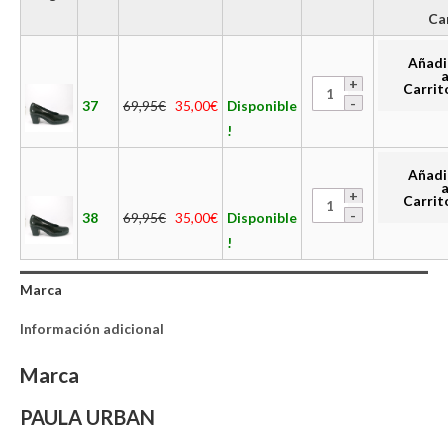
Ca
Añadi
a
Carrit
37
69,95
€
35,00
€
Disponible
!
Añadi
a
Carrit
38
69,95
€
35,00
€
Disponible
!
Marca
Información adicional
Marca
PAULA URBAN