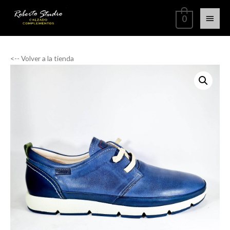
0
<-- Volver a la tienda