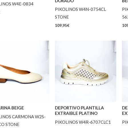
DORADO
BE
LINOS W4E-0834
PIKOLINOS W4N-0754CL
PI
€
STONE
56
109,95
€
109
RINA BEIGE
DEPORTIVO PLANTILLA
DE
EXTRAIBLE PLATINO
EX
LINOS CARMONA W2S-
PIKOLINOS W4R-6707CLC1
PI
CO STONE