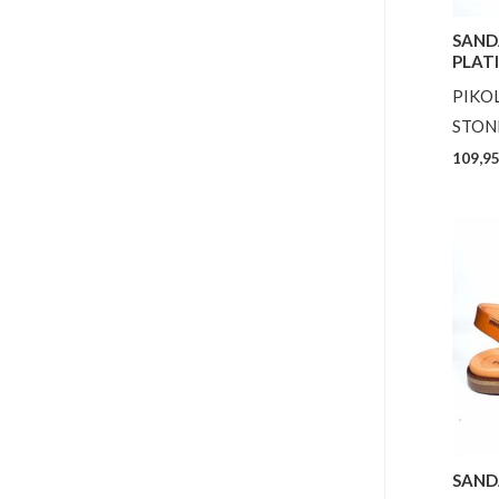
SAND
PLAT
PIKO
STON
109,9
SAND