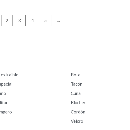
2
3
4
5
→
a extraible
Bota
special
Tacón
ano
Cuña
litar
Blucher
ampero
Cordón
Velcro