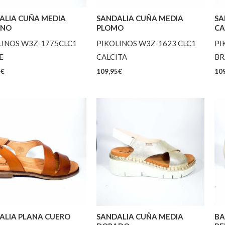
ALIA CUÑA MEDIA
SANDALIA CUÑA MEDIA
SA
INO
PLOMO
CA
LINOS W3Z-1775CLC1
PIKOLINOS W3Z-1623 CLC1
PI
E
CALCITA
BR
5
€
109,95
€
109
ALIA PLANA CUERO
SANDALIA CUÑA MEDIA
BA