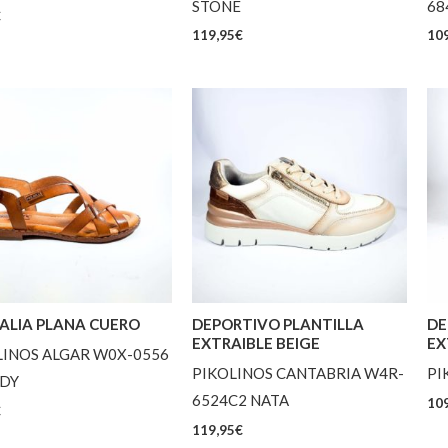
STONE
68
€
119,95
€
109
ALIA PLANA CUERO
DEPORTIVO PLANTILLA
DE
EXTRAIBLE BEIGE
EX
LINOS ALGAR W0X-0556
PIKOLINOS CANTABRIA W4R-
PI
DY
6524C2 NATA
109
€
119,95
€