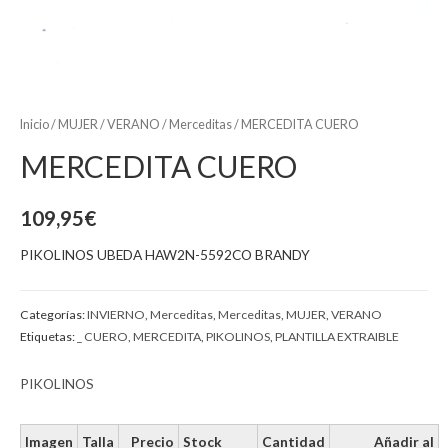
Inicio
/
MUJER
/
VERANO
/
Merceditas
/ MERCEDITA CUERO
MERCEDITA CUERO
109,95
€
PIKOLINOS UBEDA HAW2N-5592CO BRANDY
Categorías:
INVIERNO
,
Merceditas
,
Merceditas
,
MUJER
,
VERANO
Etiquetas:
_ CUERO
,
MERCEDITA
,
PIKOLINOS
,
PLANTILLA EXTRAIBLE
PIKOLINOS
Imagen
Talla
Precio
Stock
Cantidad
Añadir al