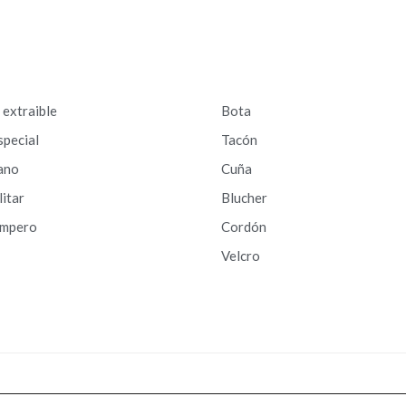
a extraible
Bota
special
Tacón
ano
Cuña
litar
Blucher
ampero
Cordón
Velcro