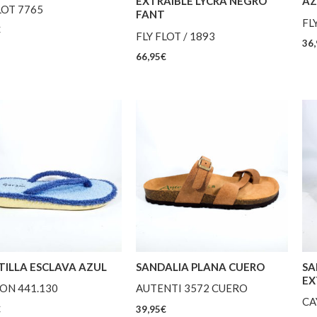
EXTRAIBLE LYCRA NEGRO
AZ
LOT 7765
FANT
FL
€
FLY FLOT / 1893
36,
66,95
€
TILLA ESCLAVA AZUL
SANDALIA PLANA CUERO
SA
EX
ON 441.130
AUTENTI 3572 CUERO
CA
€
39,95
€