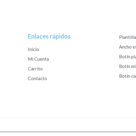
Enlaces rápidos
Plantill
Ancho e
Inicio
Botín pl
Mi Cuenta
Botín mi
Carrito
Botín c
Contacto
Copyright © 2026 Calzados Roberto Studio