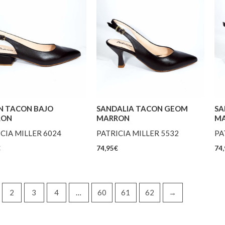
N TACON BAJO
SANDALIA TACON GEOM
SA
RON
MARRON
M
CIA MILLER 6024
PATRICIA MILLER 5532
PA
€
74,95
€
74,
2
3
4
…
60
61
62
→