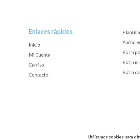
Enlaces rápidos
Plantill
Ancho e
Inicio
Botín pl
Mi Cuenta
Botín mi
Carrito
Botín c
Contacto
Copyright © 2026 Calzados Roberto Studio
Utilizamos cookies para of