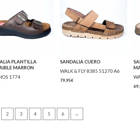
ALIA PLANTILLA
SANDALIA CUERO
SA
AIBLE MARRON
M
WALK & FLY 8385 51270 A6
HOS 1774
WA
79,95
€
€
69,
2
3
4
5
6
→