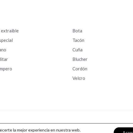
a extraible
Bota
special
Tacón
ano
Cuña
litar
Blucher
ampero
Cordón
Velcro
recerte la mejor experiencia en nuestra web.
Acep