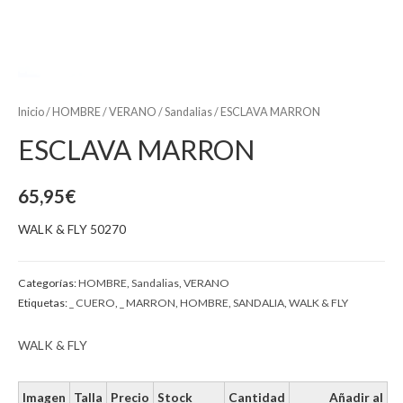
Inicio
/
HOMBRE
/
VERANO
/
Sandalias
/ ESCLAVA MARRON
ESCLAVA MARRON
65,95
€
WALK & FLY 50270
Categorías:
HOMBRE
,
Sandalias
,
VERANO
Etiquetas:
_ CUERO
,
_ MARRON
,
HOMBRE
,
SANDALIA
,
WALK & FLY
WALK & FLY
Imagen
Talla
Precio
Stock
Cantidad
Añadir al