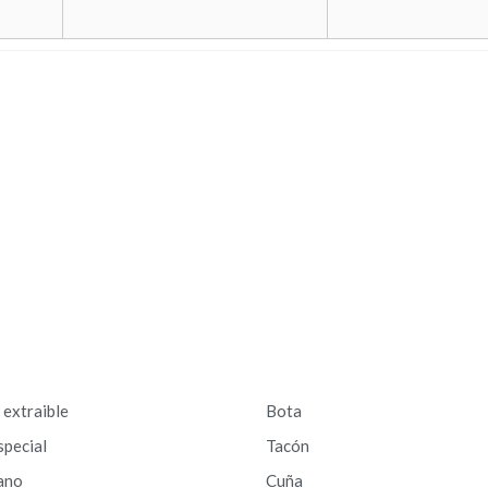
a extraible
Bota
special
Tacón
ano
Cuña