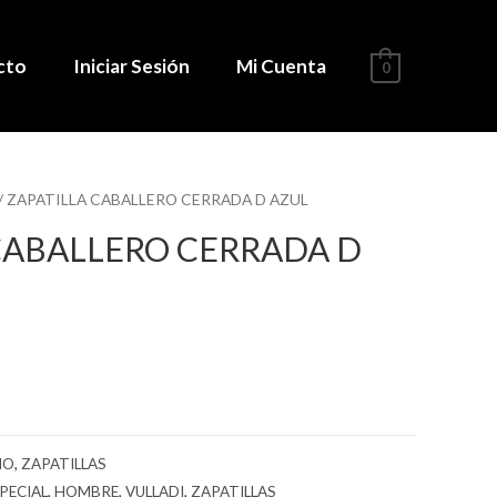
cto
Iniciar Sesión
Mi Cuenta
0
/ ZAPATILLA CABALLERO CERRADA D AZUL
CABALLERO CERRADA D
NO
,
ZAPATILLAS
PECIAL
,
HOMBRE
,
VULLADI
,
ZAPATILLAS