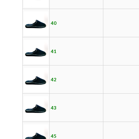
40
41
42
43
45