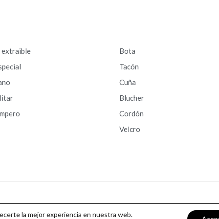
a extraible
Bota
special
Tacón
ano
Cuña
litar
Blucher
ampero
Cordón
Velcro
recerte la mejor experiencia en nuestra web.
Acep