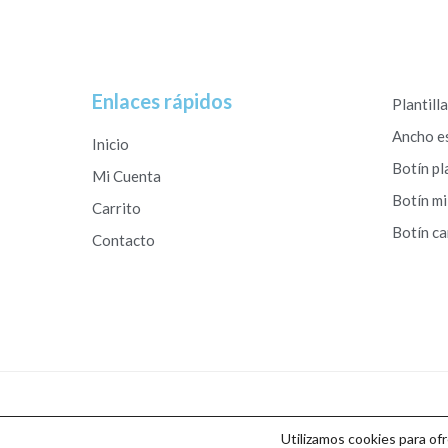
Enlaces rápidos
Plantill
Ancho e
Inicio
Botín pl
Mi Cuenta
Botín mi
Carrito
Botín c
Contacto
Copyright © 2026 Calzados Roberto Studio
Utilizamos cookies para of