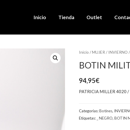
Inicio
Tienda
Outlet
Conta
Inicio
/
MUJER
/
INVIERNO
BOTIN MILI
94,95
€
PATRICIA MILLER 4020 /
Categorías:
Botines
,
INVIER
Etiquetas:
_ NEGRO
,
BOTIN M