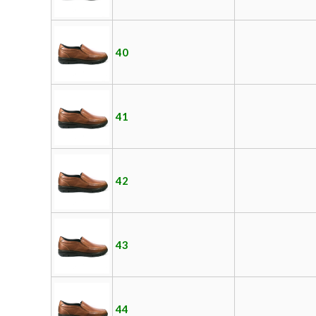
40
41
42
43
44