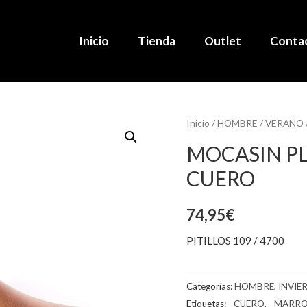
Inicio
Tienda
Outlet
Conta
Inicio
/
HOMBRE
/
VERANO
MOCASIN PL
CUERO
74,95
€
PITILLOS 109 / 4700
Categorías:
HOMBRE
,
INVIE
Etiquetas:
_ CUERO
,
_ MARR