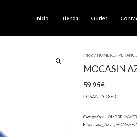
Inicio
Tienda
Outlet
Conta
Inicio
/
HOMBRE
/
VERANO
MOCASIN A
59,95
€
DJ SANTA 1860
Categorías:
HOMBRE
,
INVIE
Etiquetas:
_ AZUL
,
HOMBRE
,