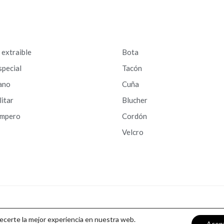
a extraible
Bota
special
Tacón
ano
Cuña
litar
Blucher
ampero
Cordón
Velcro
recerte la mejor experiencia en nuestra web.
Acep