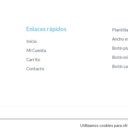
Enlaces rápidos
Plantill
Ancho e
Inicio
Botín pl
Mi Cuenta
Botín mi
Carrito
Botín c
Contacto
Copyright © 2026 Calzados Roberto Studio
Utilizamos cookies para of