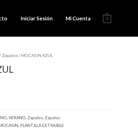
cto
Iniciar Sesión
Mi Cuenta
0
/
Zapatos
/ MOCASIN AZUL
ZUL
RNO
,
VERANO
,
Zapatos
,
Zapatos
MOCASIN
,
PLANTILLA EXTRAIBLE