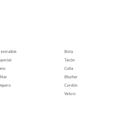
a extraible
Bota
special
Tacón
ano
Cuña
litar
Blucher
ampero
Cordón
Velcro