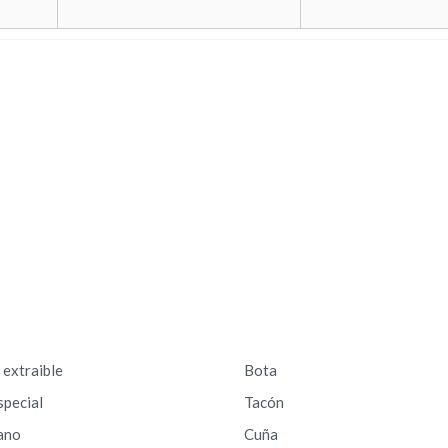
a extraible
Bota
special
Tacón
ano
Cuña