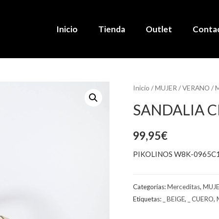
Inicio
Tienda
Outlet
Conta
Inicio
/
MUJER
/
VERANO
/
M
SANDALIA 
99,95
€
PIKOLINOS W8K-0965C
Categorías:
Merceditas
,
MUJ
Etiquetas:
_ BEIGE
,
_ CUERO
,