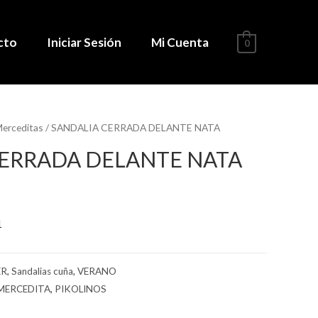
cto
Iniciar Sesión
Mi Cuenta
0
erceditas
/ SANDALIA CERRADA DELANTE NATA
CERRADA DELANTE NATA
1
ER
,
Sandalias cuña
,
VERANO
MERCEDITA
,
PIKOLINOS