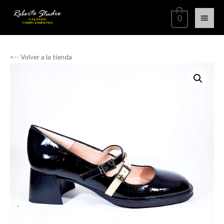
0
<-- Volver a la tienda