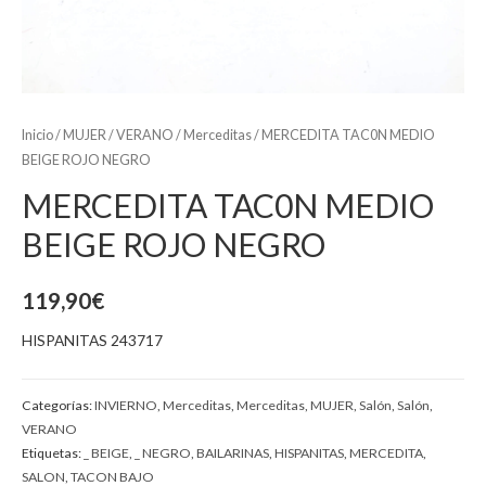
Inicio
/
MUJER
/
VERANO
/
Merceditas
/ MERCEDITA TAC0N MEDIO
BEIGE ROJO NEGRO
MERCEDITA TAC0N MEDIO
BEIGE ROJO NEGRO
119,90
€
HISPANITAS 243717
Categorías:
INVIERNO
,
Merceditas
,
Merceditas
,
MUJER
,
Salón
,
Salón
,
VERANO
Etiquetas:
_ BEIGE
,
_ NEGRO
,
BAILARINAS
,
HISPANITAS
,
MERCEDITA
,
SALON
,
TACON BAJO