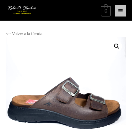
0
<-- Volver a la tienda