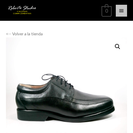
0
<-- Volver a la tienda