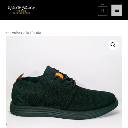
0
<-- Volver a la tienda