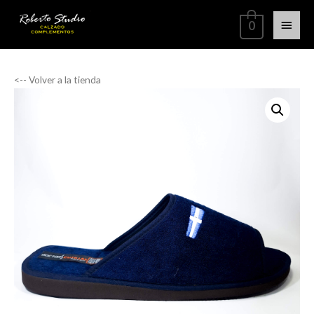
0
<-- Volver a la tienda