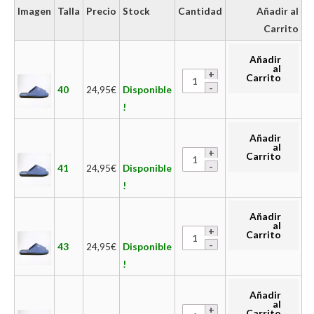
Imagen
Talla
Precio
Stock
Cantidad
Añadir al
Carrito
Añadir
al
Carrito
40
24,95
€
Disponible
!
Añadir
al
Carrito
41
24,95
€
Disponible
!
Añadir
al
Carrito
43
24,95
€
Disponible
!
Añadir
al
Carrito