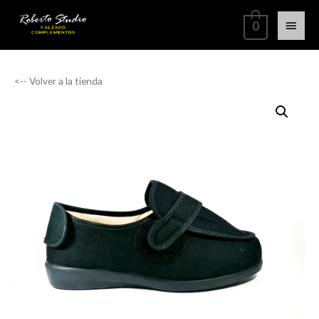
0
<-- Volver a la tienda