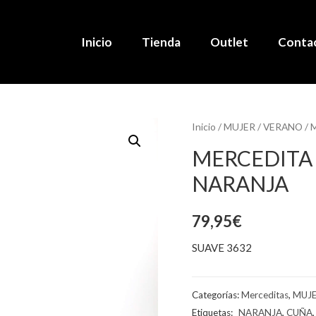
Inicio
Tienda
Outlet
Conta
Inicio
/
MUJER
/
VERANO
/
M
MERCEDITA 
NARANJA
79,95
€
SUAVE 3632
Categorías:
Merceditas
,
MUJ
Etiquetas:
_NARANJA
,
CUÑA