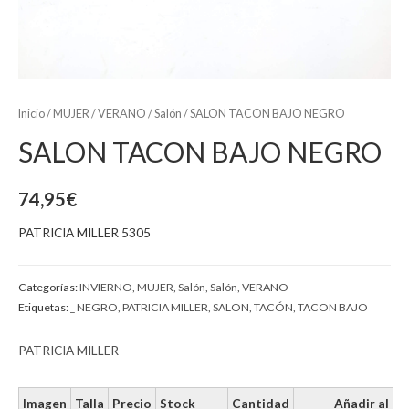
Inicio
/
MUJER
/
VERANO
/
Salón
/ SALON TACON BAJO NEGRO
SALON TACON BAJO NEGRO
74,95
€
PATRICIA MILLER 5305
Categorías:
INVIERNO
,
MUJER
,
Salón
,
Salón
,
VERANO
Etiquetas:
_ NEGRO
,
PATRICIA MILLER
,
SALON
,
TACÓN
,
TACON BAJO
PATRICIA MILLER
Imagen
Talla
Precio
Stock
Cantidad
Añadir al