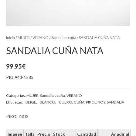
Inicio
/
MUJER
/
VERANO
/
Sandalias cuña
/ SANDALIA CUÑA NATA
SANDALIA CUÑA NATA
99,95
€
PKL 943-1585
Categorías:
MUJER
,
Sandalias cuña
,
VERANO
Etiquetas:
_ BEIGE
,
_ BLANCO
,
_ CUERO
,
CUÑA
,
PIKOLINOS
,
SANDALIA
PIKOLINOS
Imagen
Talla
Precio
Stock
Cantidad
Añadir al