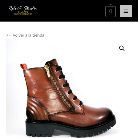
0
<-- Volver a la tienda