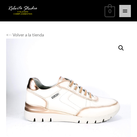
0
<-- Volver a la tienda