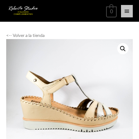
0
<-- Volver a la tienda