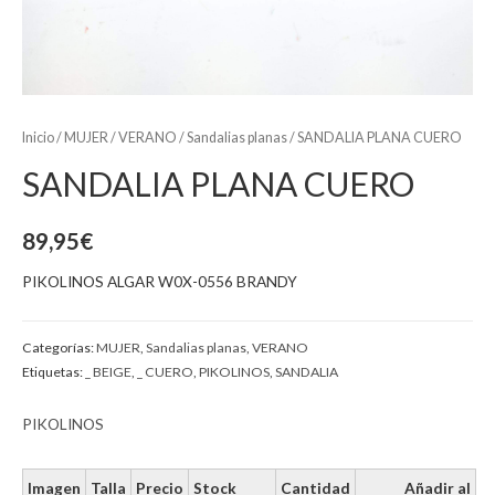
Inicio
/
MUJER
/
VERANO
/
Sandalias planas
/ SANDALIA PLANA CUERO
SANDALIA PLANA CUERO
89,95
€
PIKOLINOS ALGAR W0X-0556 BRANDY
Categorías:
MUJER
,
Sandalias planas
,
VERANO
Etiquetas:
_ BEIGE
,
_ CUERO
,
PIKOLINOS
,
SANDALIA
PIKOLINOS
Imagen
Talla
Precio
Stock
Cantidad
Añadir al