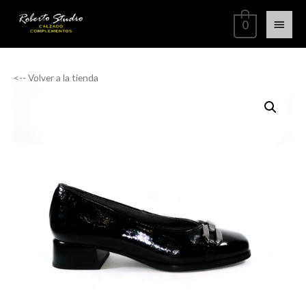
0
<-- Volver a la tienda