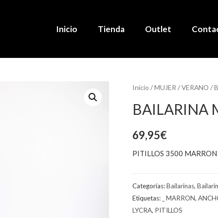
Inicio
Tienda
Outlet
Conta
Inicio
/
MUJER
/
VERANO
/
B
BAILARINA
69,95
€
PITILLOS 3500 MARRON
Categorías:
Bailarinas
,
Bailari
Etiquetas:
_ MARRON
,
ANCHO
LYCRA
,
PITILLOS