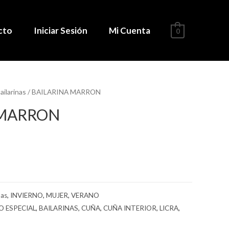
cto
Iniciar Sesión
Mi Cuenta
0
ailarinas
/ BAILARINA MARRON
 MARRON
nas
,
INVIERNO
,
MUJER
,
VERANO
 ESPECIAL
,
BAILARINAS
,
CUÑA
,
CUÑA INTERIOR
,
LICRA
,