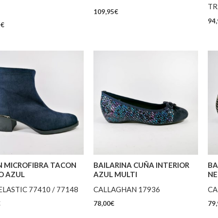
TR
109,95
€
94,
5
€
N MICROFIBRA TACON
BAILARINA CUÑA INTERIOR
BA
O AZUL
AZUL MULTI
NE
ELASTIC 77410 / 77148
CALLAGHAN 17936
CA
€
78,00
€
79,