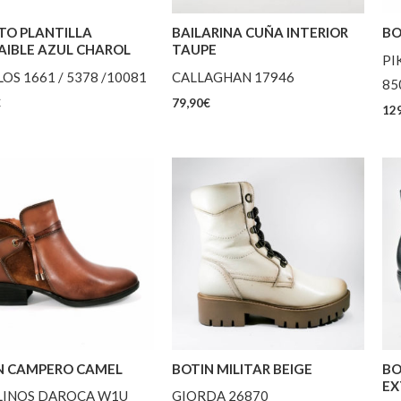
TO PLANTILLA
BAILARINA CUÑA INTERIOR
BO
AIBLE AZUL CHAROL
TAUPE
PI
LOS 1661 / 5378 /10081
CALLAGHAN 17946
85
€
79,90
€
129
N CAMPERO CAMEL
BOTIN MILITAR BEIGE
BO
EX
LINOS DAROCA W1U
GIORDA 26870