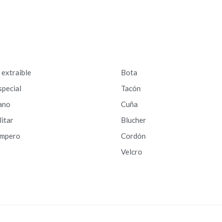
a extraible
Bota
special
Tacón
ano
Cuña
litar
Blucher
ampero
Cordón
Velcro