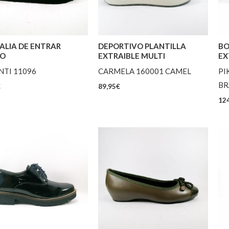
ALIA DE ENTRAR
DEPORTIVO PLANTILLA
BO
RO
EXTRAIBLE MULTI
EX
NTI 11096
CARMELA 160001 CAMEL
PI
BR
€
89,95
€
124