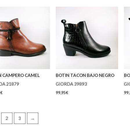
N CAMPERO CAMEL
BOTIN TACON BAJO NEGRO
BO
DA 21879
GIORDA 39893
GI
5
€
99,95
€
99,
2
3
→