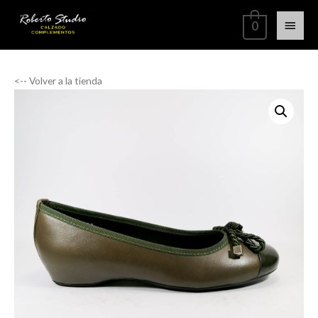
0
<-- Volver a la tienda