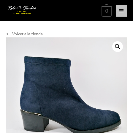
0
<-- Volver a la tienda