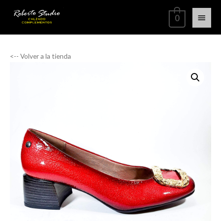
0
<-- Volver a la tienda