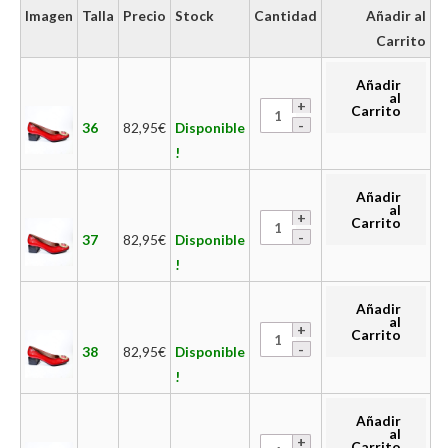
Imagen
Talla
Precio
Stock
Cantidad
Añadir al
Carrito
Añadir
al
Carrito
36
82,95
€
Disponible
!
Añadir
al
Carrito
37
82,95
€
Disponible
!
Añadir
al
Carrito
38
82,95
€
Disponible
!
Añadir
al
Carrito