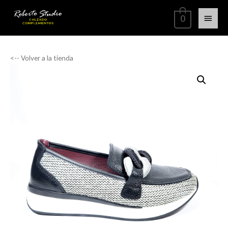
0
<-- Volver a la tienda