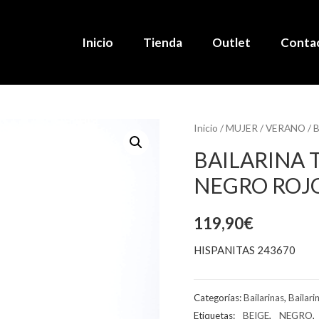
Inicio
Tienda
Outlet
Conta
Inicio
/
MUJER
/
VERANO
/
B
BAILARINA 
NEGRO ROJ
119,90
€
HISPANITAS 243670
Categorías:
Bailarinas
,
Bailari
Etiquetas:
_ BEIGE
,
_ NEGRO
,