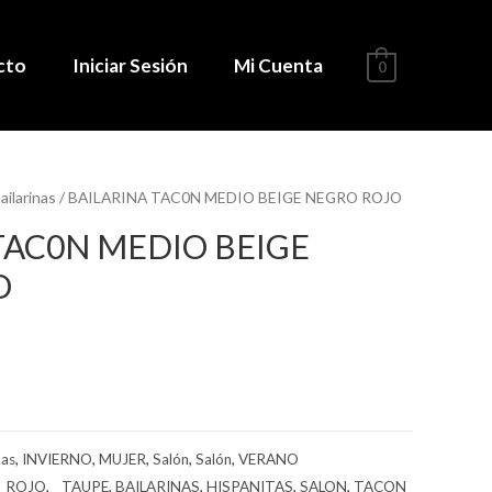
cto
Iniciar Sesión
Mi Cuenta
0
ailarinas
/ BAILARINA TAC0N MEDIO BEIGE NEGRO ROJO
TAC0N MEDIO BEIGE
O
nas
,
INVIERNO
,
MUJER
,
Salón
,
Salón
,
VERANO
_ ROJO
,
_ TAUPE
,
BAILARINAS
,
HISPANITAS
,
SALON
,
TACON