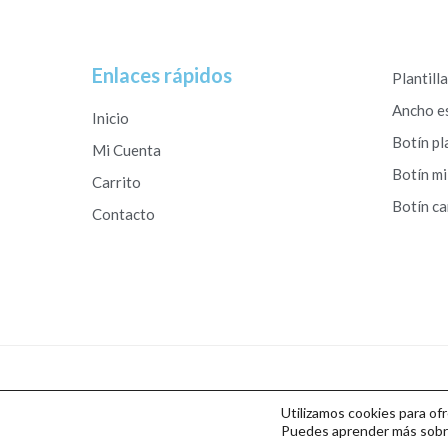
Enlaces rápidos
Plantill
Ancho e
Inicio
Botín pl
Mi Cuenta
Botín mi
Carrito
Botín c
Contacto
Copyright © 2026 Calzados Roberto Studio
Utilizamos cookies para of
Puedes aprender más sobre 