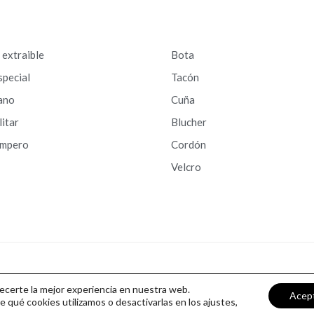
a extraible
Bota
special
Tacón
ano
Cuña
litar
Blucher
ampero
Cordón
Velcro
recerte la mejor experiencia en nuestra web.
Acep
qué cookies utilizamos o desactivarlas en los ajustes,