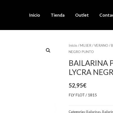
Inicio
Tienda
Outlet
Conta
Inicio
/
MUJER
/
VERANO
/
B
NEGRO PUNTO
BAILARINA 
LYCRA NEG
52,95
€
FLY FLOT / 1815
Categorías:
Bailarinas
,
Bailari