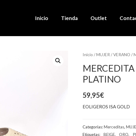
Inicio
Tienda
Outlet
Conta
Inicio
/
MUJER
/
VERANO
/
M
MERCEDITA 
PLATINO
59,95
€
EOLIGEROS ISA GOLD
Categorías:
Merceditas
,
MUJ
Etiquetas:
_ BEIGE
,
_ ORO
,
_ 