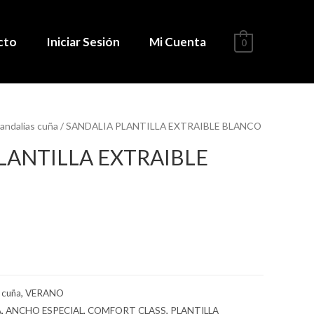
cto
Iniciar Sesión
Mi Cuenta
0
andalias cuña
/ SANDALIA PLANTILLA EXTRAIBLE BLANCO
LANTILLA EXTRAIBLE
 cuña
,
VERANO
A
,
ANCHO ESPECIAL
,
COMFORT CLASS
,
PLANTILLA