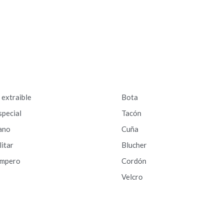
a extraible
Bota
special
Tacón
ano
Cuña
litar
Blucher
ampero
Cordón
Velcro