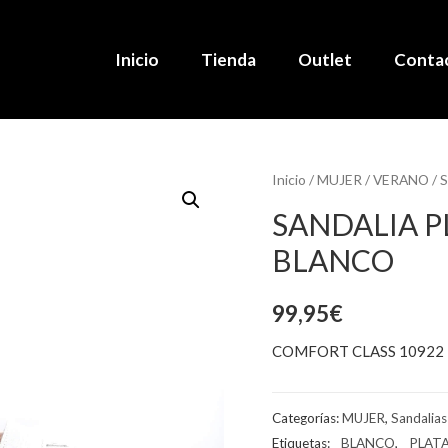
Inicio
Tienda
Outlet
Conta
Inicio
/
MUJER
/
VERANO
/
S
SANDALIA P
BLANCO
99,95
€
COMFORT CLASS 10922
Categorías:
MUJER
,
Sandalias
Etiquetas:
_ BLANCO
,
_ PLAT