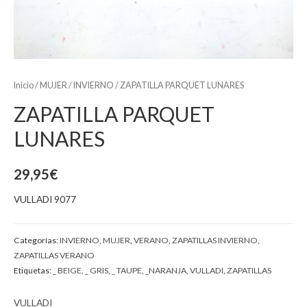
Inicio
/
MUJER
/
INVIERNO
/ ZAPATILLA PARQUET LUNARES
ZAPATILLA PARQUET
LUNARES
29,95
€
VULLADI 9077
Categorías:
INVIERNO
,
MUJER
,
VERANO
,
ZAPATILLAS INVIERNO
,
ZAPATILLAS VERANO
Etiquetas:
_ BEIGE
,
_ GRIS
,
_ TAUPE
,
_NARANJA
,
VULLADI
,
ZAPATILLAS
VULLADI