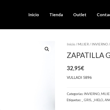
Inicio
Tienda
Outlet
Conta
Inicio
/
MUJER
/
INVIERNO
/
ZAPATILLA G
32,95
€
VULLADI 5896
Categorías:
INVIERNO
,
MUJE
Etiquetas:
_ GRIS
,
_HIELO
,
AN