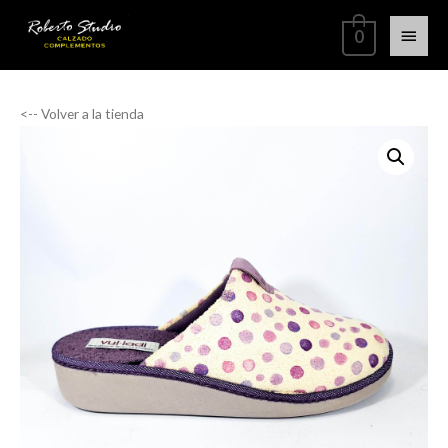
0
<-- Volver a la tienda