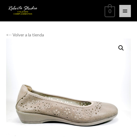
0
<-- Volver a la tienda