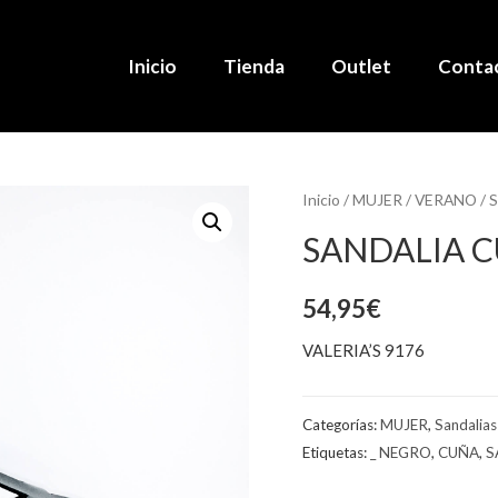
Inicio
Tienda
Outlet
Conta
Inicio
/
MUJER
/
VERANO
/
S
SANDALIA 
54,95
€
VALERIA’S 9176
Categorías:
MUJER
,
Sandalias
Etiquetas:
_ NEGRO
,
CUÑA
,
S