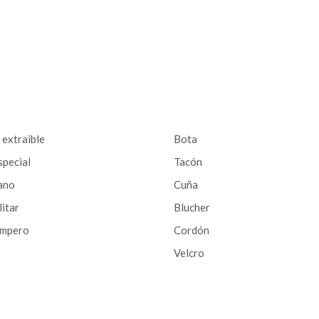
a extraible
Bota
special
Tacón
ano
Cuña
litar
Blucher
ampero
Cordón
Velcro