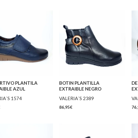
RTIVO PLANTILA
BOTIN PLANTILLA
DE
AIBLE AZUL
EXTRAIBLE NEGRO
EX
IA´S 1574
VALERIA´S 2389
VA
€
86,95
€
76,