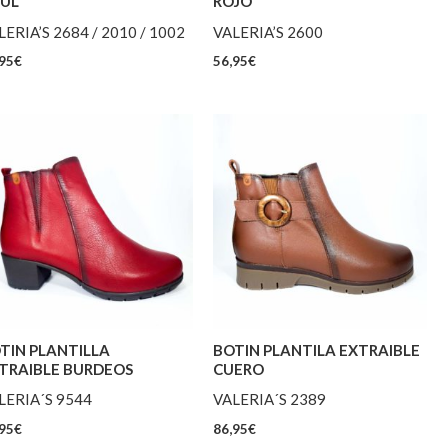
UL
ROJO
LERIA’S 2684 / 2010 / 1002
VALERIA’S 2600
95
€
56,95
€
TIN PLANTILLA
BOTIN PLANTILA EXTRAIBLE
TRAIBLE BURDEOS
CUERO
LERIA´S 9544
VALERIA´S 2389
95
€
86,95
€