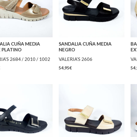
ALIA CUÑA MEDIA
SANDALIA CUÑA MEDIA
BA
E PLATINO
NEGRO
EX
IA’S 2684 / 2010 / 1002
VALERIA’S 2606
VA
€
54,95
€
54,