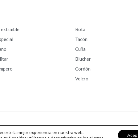
a extraible
Bota
special
Tacón
ano
Cuña
litar
Blucher
ampero
Cordón
Velcro
recerte la mejor experiencia en nuestra web.
Acep
qué cookies utilizamos o desactivarlas en los ajustes,