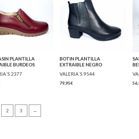
SIN PLANTILLA
BOTIN PLANTILLA
SA
AIBLE BURDEOS
EXTRAIBLE NEGRO
BE
IA´S 2377
VALERIA´S 9544
VA
€
79,95
€
56,
2
3
→