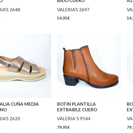
O
BAJO CUERO
AZ
IA’S 2648
VALERIA’S 2697
VA
€
54,95
€
54,
ALIA CUÑA MEDIA
BOTIN PLANTILLA
BO
INO
EXTRAIBLE CUERO
EX
IA’S 2620
VALERIA´S 9544
VA
€
79,95
€
79,