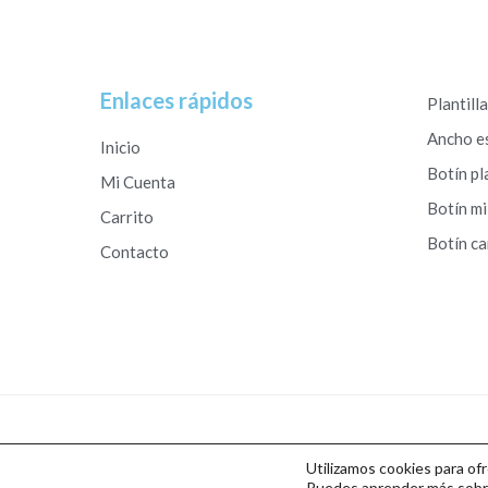
Enlaces rápidos
Plantill
Ancho e
Inicio
Botín pl
Mi Cuenta
Botín mi
Carrito
Botín c
Contacto
Copyright © 2026 Calzados Roberto Studio
Utilizamos cookies para of
Puedes aprender más sobre 