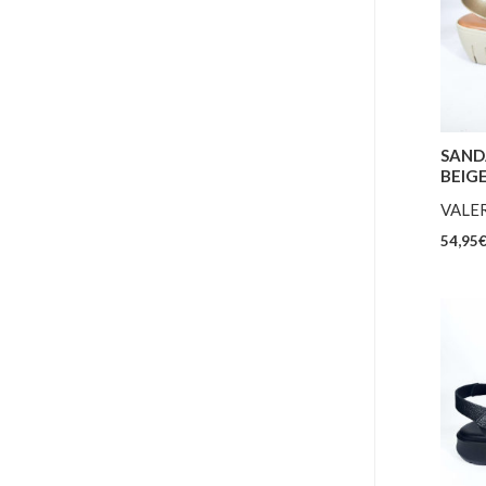
SAND
BEIG
VALER
54,95