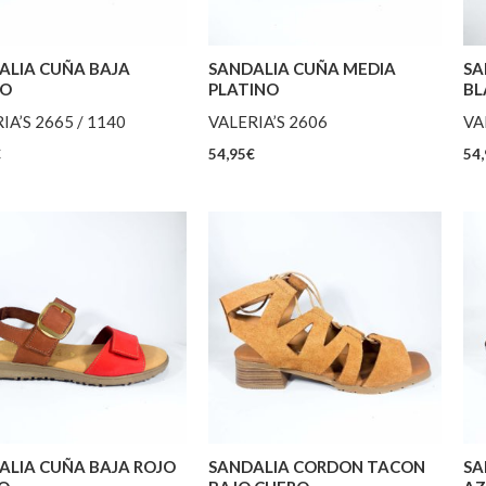
ALIA CUÑA BAJA
SANDALIA CUÑA MEDIA
SA
RO
PLATINO
BL
IA’S 2665 / 1140
VALERIA’S 2606
VA
€
54,95
€
54,
ALIA CUÑA BAJA ROJO
SANDALIA CORDON TACON
SA