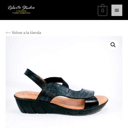
0
<-- Volver a la tienda