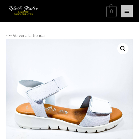
0
<-- Volver a la tienda